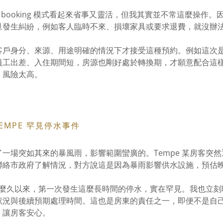
ce booking 模式看起來省事又靈活，但我其實並不常這麼操作。因為
旦發生糾紛，例如客人臨時不來、損壞家具或要求退費，就沒辦
客戶身分、來源、用途明確的情況下才接受這種預約。例如這次
員工出差、入住期間短，房源也剛好處於轉換期，才願意配合這
，風險太高。
：TEMPE 罕見停水事件
一場突如其來的暴風雨，影響範圍蠻廣的。Tempe 某房客突
聯絡市政府了解情況，對方說這是因為暴雨影響供水設施，預估
營那麼久以來，第一次發生這麼長時間的停水，實在罕見。我也立
狀況與後續預期處理時間。這也是房東的責任之一，即便不是自
，讓房客安心。