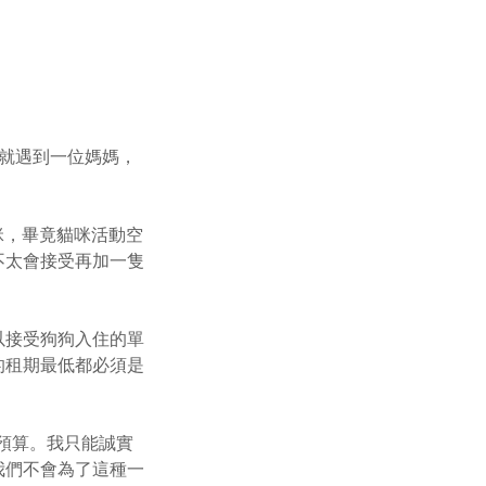
最近就遇到一位媽媽，
貓咪，畢竟貓咪活動空
不太會接受再加一隻
以接受狗狗入住的單
的租期最低都必須是
的預算。我只能誠實
我們不會為了這種一