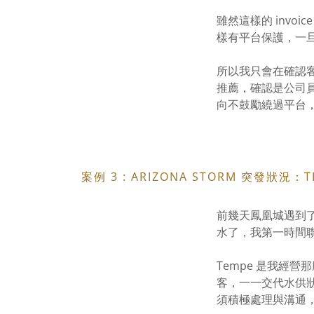
雖然這樣的 invoi
樣有平台保護，一
所以我只會在確認
推薦，確認是公司
向不鼓勵繞過平台
案例 3 : ARIZONA STORM 突發狀況
前幾天鳳凰城遇到了
水了，我第一時間
Tempe 是我經
客，一一交代水供
須積極處理與溝通