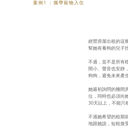
案例1 ：攜帶寵物入住
經營房屋出租的這幾
幫她有養狗的兒子
不過，並不是所有標榜
間小、聲音也安靜
狗狗，避免未來產
她最初詢問的幾間
位，同時也必須向
30天以上，不能只
不過她希望的租期就
地跟她說，短租接