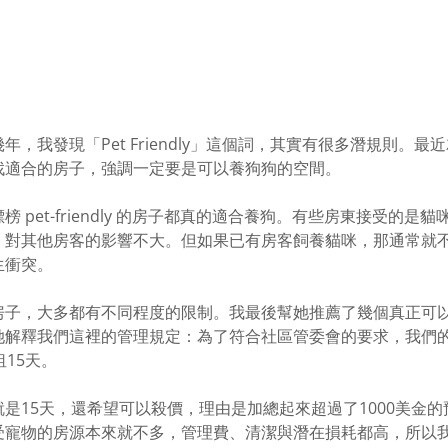
年，我發現「Pet Friendly」這個詞，其實有很多潛規則。
找適合的房子，強調一定要是可以養狗狗的空間。
 pet-friendly 的房子都真的適合養狗。有些房東接受的是
，對其他房客的影響不大。但如果已有房客飼養貓咪，那通常就
生衝突。
房子，大多都有不同程度的限制。我最後幫她推薦了幾個真正可
她解釋我們這裡的管理規定：為了符合社區管委會的要求，我們
租15天。
是15天，還希望可以殺價，理由是加總起來超過了1000美金
受寵物的房源本來就不多，管理費、清潔與潛在損耗都高，所以