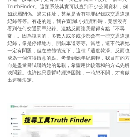
TruthFinder。這類系統其實可以查到不少公開資料，例
如親屬關係、過去住址，甚至是否有犯罪紀錄或交通違規
紀錄等等。有趣的是，我在查詢L小姐資料時，竟然沒有
看到任何交通罰單紀錄。這點反而讓我覺得有點「不尋
常」。因為說真的，多數人或多或少都會有一些交通違規
紀錄，像是停錯地方、開錯車道等等。當然，這不代表她
一定有問題，但在整體情況下，這種「過度乾淨」反而也
成為一個值得留意的點。考量到她年紀還輕，我目前的方
向是盡量嘗試聯絡她的母親，希望用比較溫和的方式先解
決問題。也許她只是暫時經濟困難，一時想不開，才會做
出這種決定。