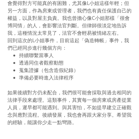
會覺得對方可能真的有困難，尤其像L小姐這樣年輕；但
另一方面，作為房東或管理者，我們也有責任保護自己的
權益，以及對屋主負責。我也曾擔心像C小姐那樣「很會
博同情」的人，會影響法官判斷。但律師很淡定地告訴
我，這種情況太常見了，法官不會輕易被情緒左右。
回到這次的L小姐事件，目前這起「偽造轉帳」事件，我
們已經同步進行幾個方向：
持續聯繫當事人
透過同住者觀察動態
蒐集證據（包含造假紀錄）
準備必要時進入法律程序
如果後續對方仍未配合，我們很可能會採取與過去相同的
法律手段來處理。這類事件，其實每一個房東或房產從業
人員，遲早都可能遇到。與其害怕，不如提早建立正確觀
念與應對流程。後續發展，我也會再跟大家分享。希望我
的經驗，能讓你少走一點彎路。