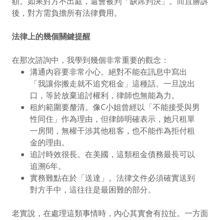
額。如果對方不出庭，還會被判「缺席判決」。而且勝訴
後，對方需負擔所有法律費用。
法律上的幾個關鍵提醒
在那次諮詢中，我學到幾個非常重要的觀念：
溝通內容要非常小心。絕對不能在訊息中寫出
「我讓你搬走就不追究租金」這種話。一旦說出
口，等於放棄追討權利，律師也無能為力。
租約範圍要釐清。像C小姐曾經以「不能接受與男
性同住」作為理由，但律師明確表示，她只租單
一房間，無權干涉其他租客，也不能作為拒付租
金的理由。
追討時效很長。在美國，這類租金債務最長可以
追溯6年。
實務難點在於「送達」。法律文件必須確實送到
對方手中，這往往是最困難的部分。
老實說，在處理這類事情時，內心其實會有拉扯。一方面